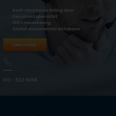
Real-time beoordeling door
Documentspecialist
100% nauwkeurig
Global documenten database
Lees meer
013 - 522 9066