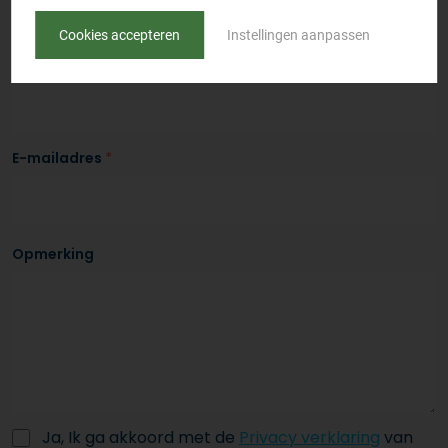
Cookies accepteren
Instellingen aanpassen
Telefoonnummer
*
E-mailadres
*
Opmerking
Ja, Ik ga akkoord met de
Privacy verklaring
van