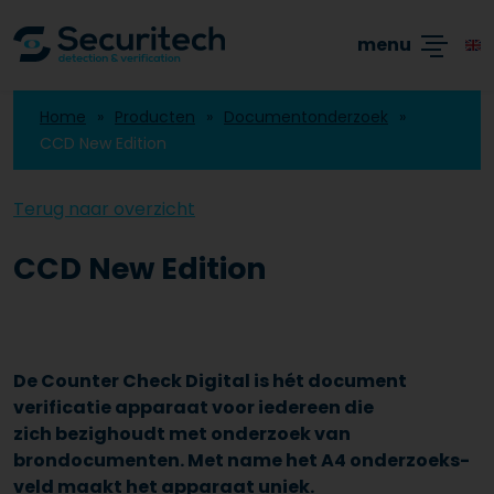
Academy
Producten
Branches
Blogs
menu
Home
Producten
Documentonderzoek
CCD New Edition
Terug naar overzicht
CCD New Edition
De Counter Check Digital is hét document
verificatie apparaat voor iedereen die
zich bezighoudt met onderzoek van
brondocumenten. Met name het A4 onderzoeks-
veld maakt het apparaat uniek.