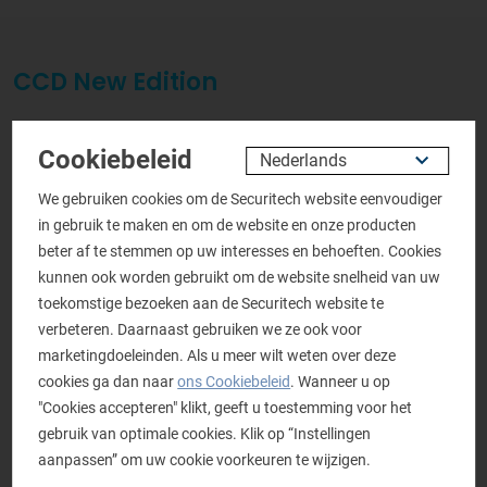
CCD New Edition
Meer informatie over
Cookiebeleid
dit product aanvragen
We gebruiken cookies om de Securitech website eenvoudiger
in gebruik te maken en om de website en onze producten
Persoonlijke gegevens
beter af te stemmen op uw interesses en behoeften. Cookies
kunnen ook worden gebruikt om de website snelheid van uw
Aanhef
*
toekomstige bezoeken aan de Securitech website te
De heer
Mevrouw
verbeteren. Daarnaast gebruiken we ze ook voor
marketingdoeleinden. Als u meer wilt weten over deze
Naam
*
cookies ga dan naar
ons Cookiebeleid
. Wanneer u op
"Cookies accepteren" klikt, geeft u toestemming voor het
gebruik van optimale cookies. Klik op “Instellingen
aanpassen” om uw cookie voorkeuren te wijzigen.
Bedrijfsnaam
*