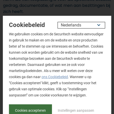
gedrag, documentatie, of wat men aan bezittingen bij
zich heeft.
Niet iedere afwijking is ook verdacht. Een afwijking
Cookiebeleid
wordt pas verdacht als deze door de waarnemer te
We gebruiken cookies om de Securitech website eenvoudiger
relateren is aan een of meerdere werkwijzen uit de
in gebruik te maken en om de website en onze producten
dreigingsanalyse.
beter af te stemmen op uw interesses en behoeften. Cookies
kunnen ook worden gebruikt om de website snelheid van uw
Nog steeds kan er voor een afwijking die als verdacht
toekomstige bezoeken aan de Securitech website te
is aangemerkt een plausibele verklaring zijn en hoeft
verbeteren. Daarnaast gebruiken we ze ook voor
er geen kwade intentie uit te gaan van de
marketingdoeleinden. Als u meer wilt weten over deze
desbetreffende persoon.
cookies ga dan naar
ons Cookiebeleid
. Wanneer u op
"Cookies accepteren" klikt, geeft u toestemming voor het
Waarnemen en verklaren
gebruik van optimale cookies. Klik op “Instellingen
aanpassen” om uw cookie voorkeuren te wijzigen.
We gaan daarom op zoek naar de verklaring van
onze waarneming. Waarom zie ik wat ik wat ik zie?
Cookies accepteren
Instellingen aanpassen