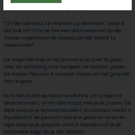
Vaak denken we te weten wat de reden is van
hetgeen we hebben waargenomen.
“Oh die taxi staat te wachten op een klant.” Maar is
dat ook zo? Of is de taxi een dekmantel om op die
manier ongestoord de ingang van het bedrijf te
observeren?
De volgende stap in het proces is op zoek te gaan
naar de verklaring voor hetgeen we hebben gezien.
De manier hiervoor is contact maken en het gesprek
aan te gaan.
Nu is het zo dat niemand verplicht is om vragen te
beantwoorden, of om überhaupt met je te praten. De
wijze waarop je iemand benadert en contact maakt is
bepalend of de persoon met je in gesprek wil en de
wijze waarop je gesprek voert is bepalend of je de
informatie krijgt die je wilt hebben.