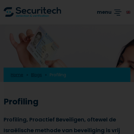
Academy
Producten
Branches
Blogs
menu
Home
Blogs
Profiling
Profiling
Profiling, Proactief Beveiligen, oftewel de
Israëlische methode van beveiliging is vrij