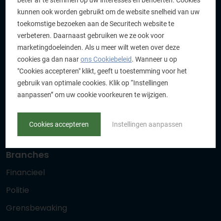
Partners
beter af te stemmen op uw interesses en behoeften. Cookies
kunnen ook worden gebruikt om de website snelheid van uw
Corporate movie
toekomstige bezoeken aan de Securitech website te
Klachtenprocedure
verbeteren. Daarnaast gebruiken we ze ook voor
marketingdoeleinden. Als u meer wilt weten over deze
Producten
cookies ga dan naar
ons Cookiebeleid
. Wanneer u op
"Cookies accepteren" klikt, geeft u toestemming voor het
Documentonderzoek
gebruik van optimale cookies. Klik op “Instellingen
Forensisch
aanpassen” om uw cookie voorkeuren te wijzigen.
Opleidingen
Cookies accepteren
Instellingen aanpassen
Ontwikkelingen
Branches
Financieel
Politie
Grensbewaking