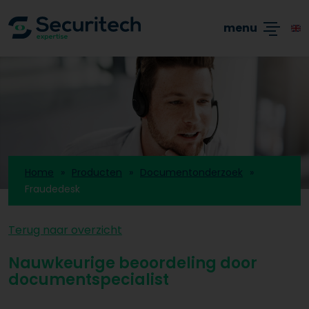
Academy
Producten
Branches
Blogs
menu
Home
Producten
Documentonderzoek
Fraudedesk
Terug naar overzicht
Nauwkeurige beoordeling door
documentspecialist