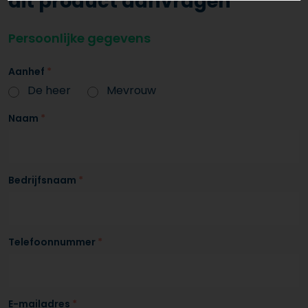
dit product aanvragen
Persoonlijke gegevens
Aanhef
*
De heer
Mevrouw
Naam
*
Bedrijfsnaam
*
Telefoonnummer
*
E-mailadres
*