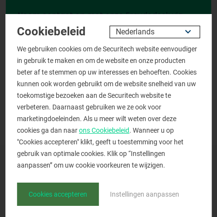
Neem contact op met onze Fraudedesk via
telefoonnummer
Cookiebeleid
We gebruiken cookies om de Securitech website eenvoudiger
in gebruik te maken en om de website en onze producten
beter af te stemmen op uw interesses en behoeften. Cookies
013 - 522 9066
kunnen ook worden gebruikt om de website snelheid van uw
toekomstige bezoeken aan de Securitech website te
verbeteren. Daarnaast gebruiken we ze ook voor
marketingdoeleinden. Als u meer wilt weten over deze
cookies ga dan naar
ons Cookiebeleid
. Wanneer u op
"Cookies accepteren" klikt, geeft u toestemming voor het
gebruik van optimale cookies. Klik op “Instellingen
aanpassen” om uw cookie voorkeuren te wijzigen.
Fraudedesk
Cookies accepteren
Instellingen aanpassen
Meer informatie over