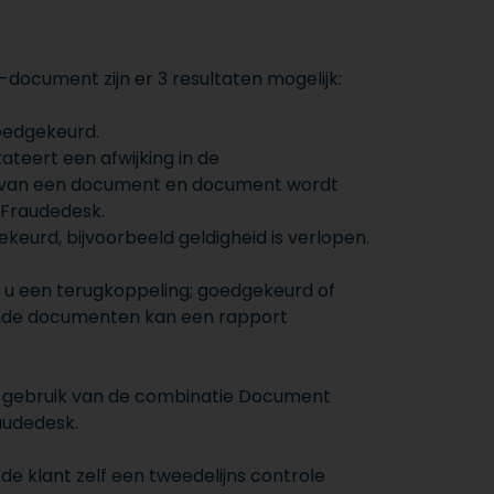
document zijn er 3 resultaten mogelijk:
oedgekeurd.
teert een afwijking in de
van een document en document wordt
 Fraudedesk.
keurd, bijvoorbeeld geldigheid is verlopen.
 u een terugkoppeling; goedgekeurd of
ande documenten kan een rapport
gebruik van de combinatie Document
audedesk.
de klant zelf een tweedelijns controle