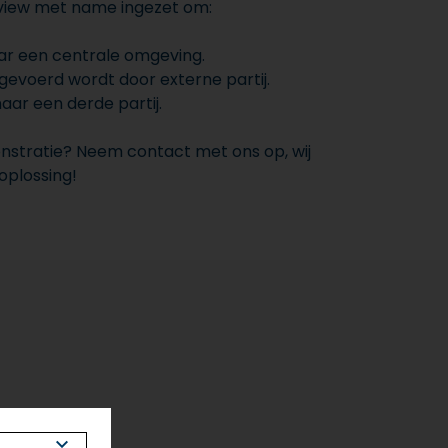
view met name ingezet om:
ar een centrale omgeving.
tgevoerd wordt door externe partij.
aar een derde partij.
monstratie? Neem contact met ons op, wij
oplossing!