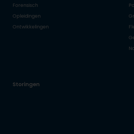
Forensisch
Po
Opleidingen
G
Ontwikkelingen
Fl
G
No
Storingen