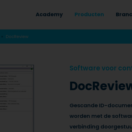
Academy
Producten
Bran
DocReview
Software voor co
DocRevie
Gescande ID-documen
worden met de softwar
verbinding doorgestuu