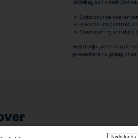
afdeling, dan wordt DocRe
Data door te voeren na
Tweedelijns controle ui
Doorlevering van data n
Wilt u vrijblijvend een de
presenteren u graag onze 
over
vragen