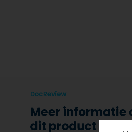
DocReview
Meer informatie 
dit product aan