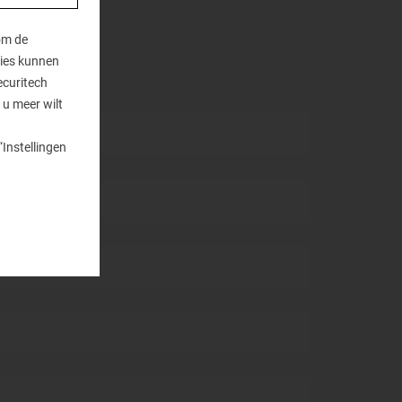
om de
kies kunnen
ecuritech
 u meer wilt
“Instellingen