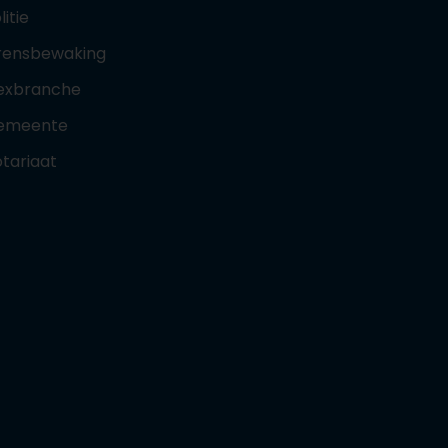
litie
rensbewaking
exbranche
emeente
tariaat