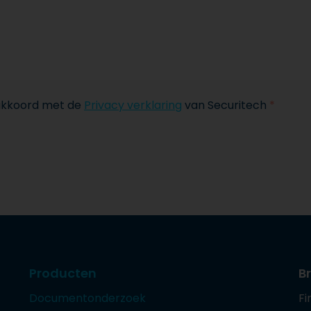
 akkoord met de
Privacy verklaring
van Securitech
*
Producten
B
Documentonderzoek
Fi