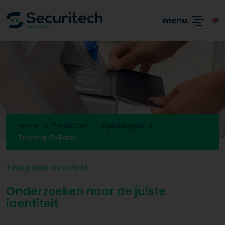
Academy
Producten
Branches
Blogs
menu
Home
Producten
Opleidingen
Training ID-Basic
Terug naar overzicht
Onderzoeken naar de juiste
identiteit