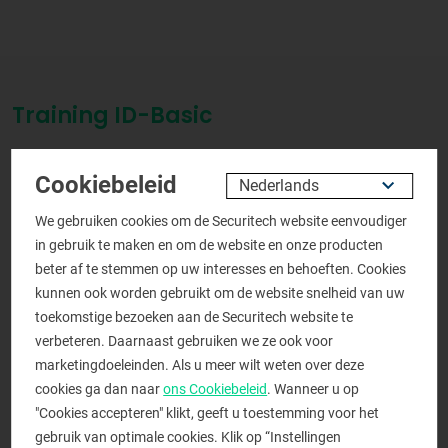
Training ID-Basic
Aanmelden voor
Cookiebeleid
deze opleiding
We gebruiken cookies om de Securitech website eenvoudiger
in gebruik te maken en om de website en onze producten
Persoonlijke gegevens
beter af te stemmen op uw interesses en behoeften. Cookies
kunnen ook worden gebruikt om de website snelheid van uw
Aanhef
*
toekomstige bezoeken aan de Securitech website te
De heer
Mevrouw
verbeteren. Daarnaast gebruiken we ze ook voor
marketingdoeleinden. Als u meer wilt weten over deze
Naam
*
cookies ga dan naar
ons Cookiebeleid
. Wanneer u op
"Cookies accepteren" klikt, geeft u toestemming voor het
gebruik van optimale cookies. Klik op “Instellingen