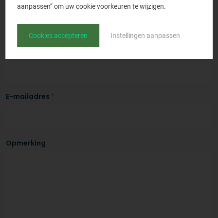
aanpassen” om uw cookie voorkeuren te wijzigen.
Bedrijfsnaam
*
Cookies accepteren
Instellingen aanpassen
Telefoonnummer
*
E-mailadres
*
Opmerking