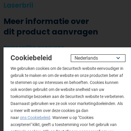
Laserbril
Meer informatie over
dit product aanvragen
Persoonlijke gegevens
Cookiebeleid
Aanhef
*
We gebruiken cookies om de Securitech website eenvoudiger in
De heer
Mevrouw
gebruik te maken en om de website en onze producten beter af
Naam
*
te stemmen op uw interesses en behoeften. Cookies kunnen
ook worden gebruikt om de website snelheid van uw
toekomstige bezoeken aan de Securitech website te verbeteren.
Daarnaast gebruiken we ze ook voor marketingdoeleinden. Als
Bedrijfsnaam
*
u meer wilt weten over deze cookies ga dan
naar
ons Cookiebeleid
. Wanneer u op "Cookies
accepteren" klikt, geeft u toestemming voor het gebruik van