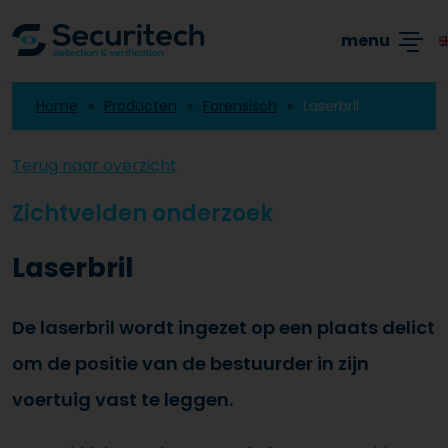
Academy
Producten
Branches
Blogs
menu
Home
Producten
Forensisch
Laserbril
Terug naar overzicht
Zichtvelden onderzoek
Laserbril
De laserbril wordt ingezet op een plaats delict
om de positie van de bestuurder in zijn
voertuig vast te leggen.