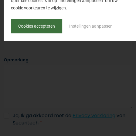
optimale cookies. Klik op “Instellingen aanpassen” om uw
Telefoonnummer
*
cookie voorkeuren te wijzigen.
Cookies accepteren
Instellingen aanpassen
E-mailadres
*
Opmerking
Ja, Ik ga akkoord met de
Privacy verklaring
van
Securitech
*