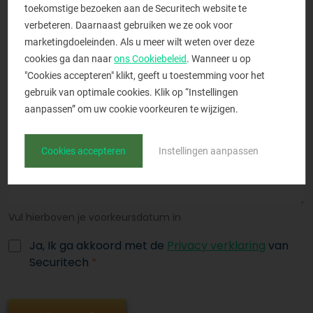
toekomstige bezoeken aan de Securitech website te
E-mailadres
*
verbeteren. Daarnaast gebruiken we ze ook voor
marketingdoeleinden. Als u meer wilt weten over deze
cookies ga dan naar
ons Cookiebeleid
. Wanneer u op
"Cookies accepteren" klikt, geeft u toestemming voor het
Opmerking
gebruik van optimale cookies. Klik op “Instellingen
aanpassen” om uw cookie voorkeuren te wijzigen.
Cookies accepteren
Instellingen aanpassen
Vul hierboven je voorkeursdatum in
Ja, Ik ga akkoord met de
Privacy verklaring
van
Securitech
*