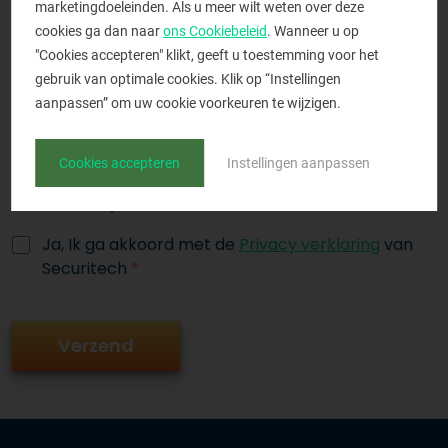
marketingdoeleinden. Als u meer wilt weten over deze
Opmerking
cookies ga dan naar
ons Cookiebeleid
. Wanneer u op
"Cookies accepteren" klikt, geeft u toestemming voor het
gebruik van optimale cookies. Klik op “Instellingen
aanpassen” om uw cookie voorkeuren te wijzigen.
Cookies accepteren
Instellingen aanpassen
Vul hierboven je voorkeursdatum in
Ja, Ik ga akkoord met de
Privacy verklaring
van
Securitech
*