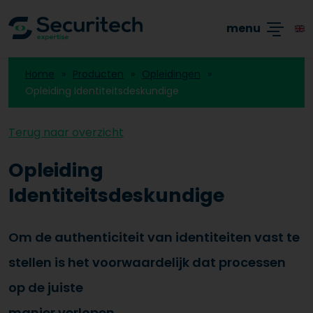
Academy
Producten
Branches
Blogs
menu
Home
Producten
Opleidingen
Opleiding Identiteitsdeskundige
Terug naar overzicht
Opleiding
Identiteitsdeskundige
Om de authenticiteit van identiteiten vast te
stellen is het voorwaardelijk dat processen
op de juiste
manier verlopen.