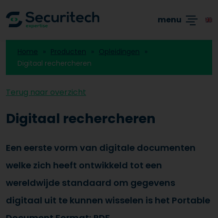
Academy
Producten
Branches
Blogs
menu
Home
Producten
Opleidingen
Digitaal rechercheren
Terug naar overzicht
Digitaal rechercheren
Een eerste vorm van digitale documenten
welke zich heeft ontwikkeld tot een
wereldwijde standaard om gegevens
digitaal uit te kunnen wisselen is het Portable
Document Format; PDF.