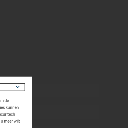
om de
kies kunnen
ecuritech
 u meer wilt