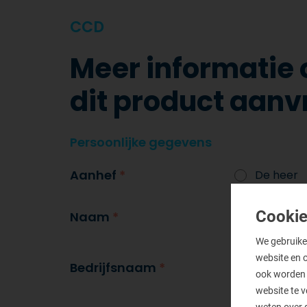
CCD
Meer informatie 
dit product aan
Persoonlijke gegevens
Aanhef
*
De heer
Cookie
Naam
*
We gebruike
website en 
Bedrijfsnaam
*
ook worden 
website te 