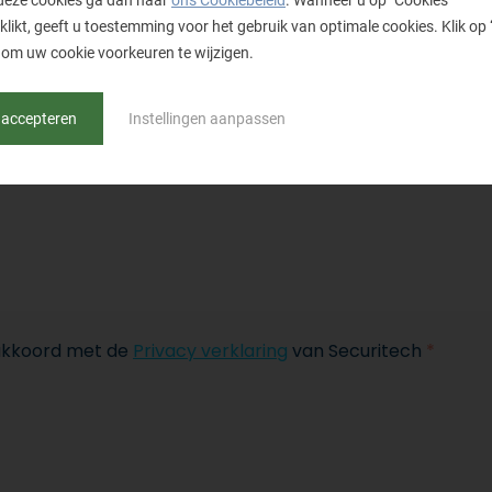
deze cookies ga dan naar
ons Cookiebeleid
. Wanneer u op "Cookies
klikt, geeft u toestemming voor het gebruik van optimale cookies. Klik op 
om uw cookie voorkeuren te wijzigen.
 accepteren
Instellingen aanpassen
 akkoord met de
Privacy verklaring
van Securitech
*