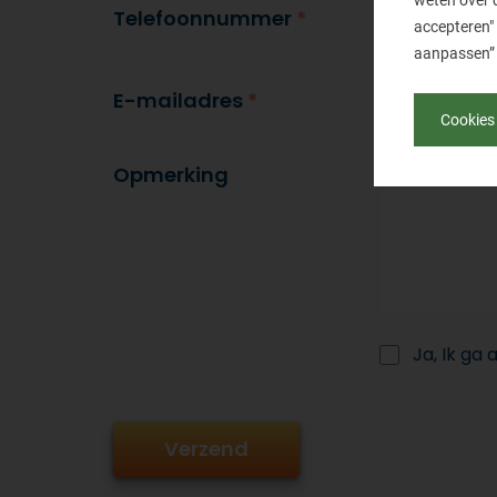
weten over 
Telefoonnummer
*
accepteren" 
aanpassen” 
E-mailadres
*
Cookies
Opmerking
Ja, Ik ga