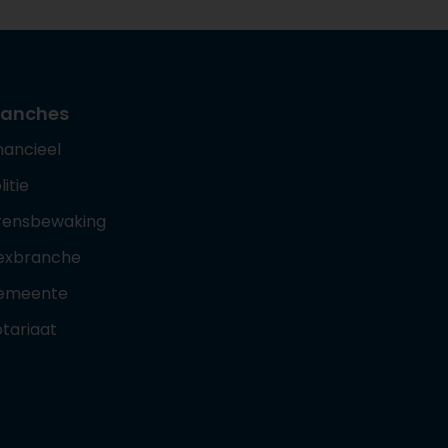
ranches
nancieel
litie
rensbewaking
exbranche
emeente
tariaat