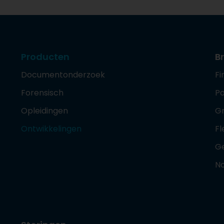
Producten
B
Documentonderzoek
Fi
Forensisch
Po
Opleidingen
G
Ontwikkelingen
Fl
G
No