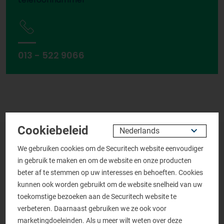
013 - 522 9066
Cookiebeleid
UV lamp op maat
We gebruiken cookies om de Securitech website eenvoudiger
in gebruik te maken en om de website en onze producten
beter af te stemmen op uw interesses en behoeften. Cookies
Meer informatie over
kunnen ook worden gebruikt om de website snelheid van uw
dit product aanvragen
toekomstige bezoeken aan de Securitech website te
verbeteren. Daarnaast gebruiken we ze ook voor
marketingdoeleinden. Als u meer wilt weten over deze
Persoonlijke gegevens