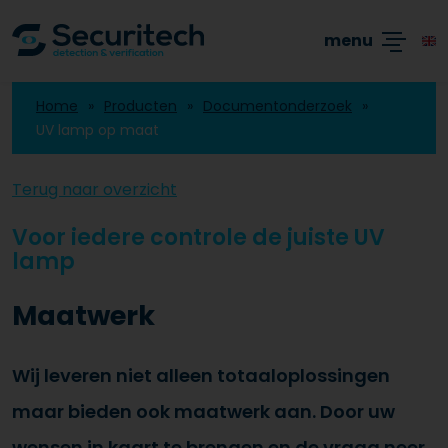
Academy
Producten
Branches
Blogs
menu
Home
Producten
Documentonderzoek
UV lamp op maat
Terug naar overzicht
Voor iedere controle de juiste UV
lamp
Maatwerk
Wij leveren niet alleen totaaloplossingen
maar bieden ook maatwerk aan. Door uw
wensen in kaart te brengen en de vraag neer