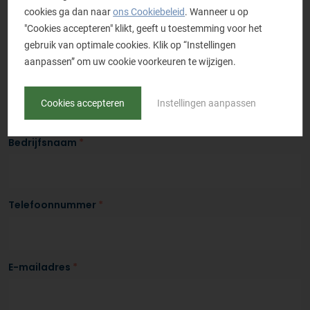
cookies ga dan naar
ons Cookiebeleid
. Wanneer u op
"Cookies accepteren" klikt, geeft u toestemming voor het
Aanhef
*
gebruik van optimale cookies. Klik op “Instellingen
De heer
Mevrouw
aanpassen” om uw cookie voorkeuren te wijzigen.
Naam
*
Cookies accepteren
Instellingen aanpassen
Bedrijfsnaam
*
Telefoonnummer
*
E-mailadres
*