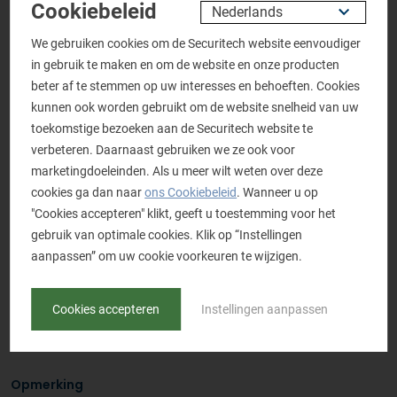
Aanhef
*
Cookiebeleid
De heer
Mevrouw
We gebruiken cookies om de Securitech website eenvoudiger
Naam
*
in gebruik te maken en om de website en onze producten
beter af te stemmen op uw interesses en behoeften. Cookies
kunnen ook worden gebruikt om de website snelheid van uw
toekomstige bezoeken aan de Securitech website te
Bedrijfsnaam
*
verbeteren. Daarnaast gebruiken we ze ook voor
marketingdoeleinden. Als u meer wilt weten over deze
cookies ga dan naar
ons Cookiebeleid
. Wanneer u op
"Cookies accepteren" klikt, geeft u toestemming voor het
Telefoonnummer
*
gebruik van optimale cookies. Klik op “Instellingen
aanpassen” om uw cookie voorkeuren te wijzigen.
E-mailadres
*
Cookies accepteren
Instellingen aanpassen
Opmerking