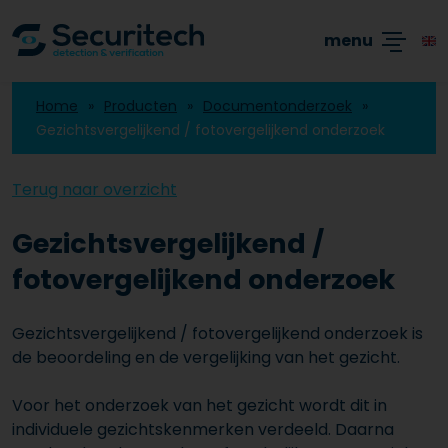
Academy
Producten
Branches
Blogs
menu
Home
Producten
Documentonderzoek
Gezichtsvergelijkend / fotovergelijkend onderzoek
Terug naar overzicht
Gezichtsvergelijkend /
fotovergelijkend onderzoek
Gezichtsvergelijkend / fotovergelijkend onderzoek is
de beoordeling en de vergelijking van het gezicht.
Voor het onderzoek van het gezicht wordt dit in
individuele gezichtskenmerken verdeeld. Daarna